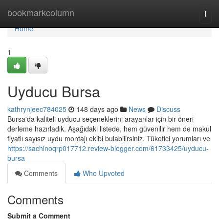
Home
bookmarkcolumn
Togg
navi
Home
1
Uyducu Bursa
kathrynjeec784025
148 days ago
News
Discuss
Bursa'da kaliteli uyducu seçeneklerini arayanlar için bir öneri
derleme hazırladık. Aşağıdaki listede, hem güvenilir hem de makul
fiyatlı sayısız uydu montajı ekibi bulabilirsiniz. Tüketici yorumları ve
https://sachinoqrp017712.review-blogger.com/61733425/uyducu-
bursa
Comments
Who Upvoted
Comments
Submit a Comment