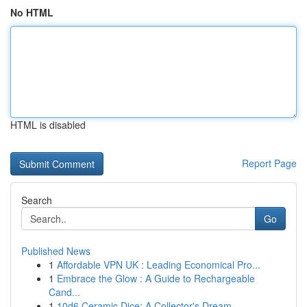
No HTML
HTML is disabled
Report Page
Search
Go
Published News
1
Affordable VPN UK : Leading Economical Pro...
1
Embrace the Glow : A Guide to Rechargeable
Cand...
1
10d6 Ceramic Dice: A Collector's Dream