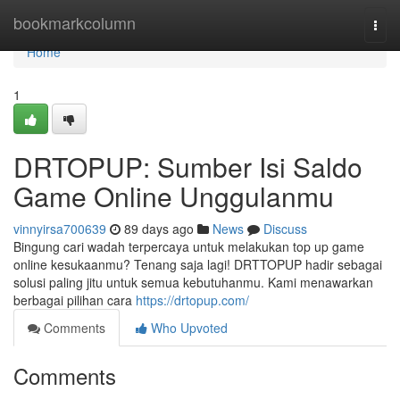
Home
bookmarkcolumn
Togg
navi
Home
1
DRTOPUP: Sumber Isi Saldo
Game Online Unggulanmu
vinnyirsa700639
89 days ago
News
Discuss
Bingung cari wadah terpercaya untuk melakukan top up game
online kesukaanmu? Tenang saja lagi! DRTTOPUP hadir sebagai
solusi paling jitu untuk semua kebutuhanmu. Kami menawarkan
berbagai pilihan cara
https://drtopup.com/
Comments
Who Upvoted
Comments