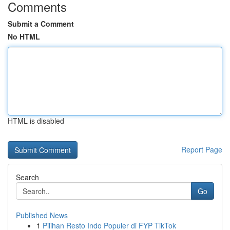
Comments
Submit a Comment
No HTML
HTML is disabled
Report Page
Search
Go
Published News
1
Pilihan Resto Indo Populer di FYP TikTok