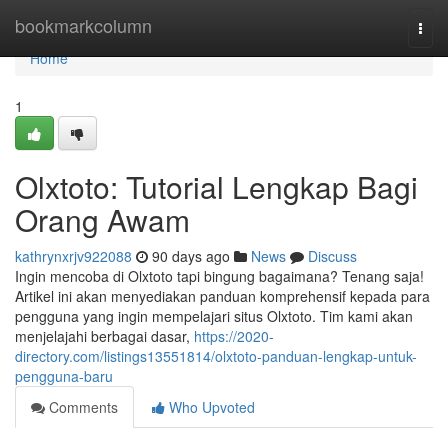
Home
bookmarkcolumn
Togg
navi
Home
1
Olxtoto: Tutorial Lengkap Bagi
Orang Awam
kathrynxrjv922088
90 days ago
News
Discuss
Ingin mencoba di Olxtoto tapi bingung bagaimana? Tenang saja!
Artikel ini akan menyediakan panduan komprehensif kepada para
pengguna yang ingin mempelajari situs Olxtoto. Tim kami akan
menjelajahi berbagai dasar,
https://2020-
directory.com/listings13551814/olxtoto-panduan-lengkap-untuk-
pengguna-baru
Comments
Who Upvoted