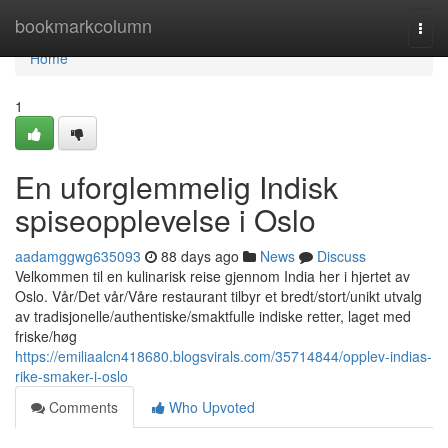
Home
bookmarkcolumn
Togg
navi
Home
1
En uforglemmelig Indisk
spiseopplevelse i Oslo
aadamggwg635093
88 days ago
News
Discuss
Velkommen til en kulinarisk reise gjennom India her i hjertet av
Oslo. Vår/Det vår/Våre restaurant tilbyr et bredt/stort/unikt utvalg
av tradisjonelle/authentiske/smaktfulle indiske retter, laget med
friske/høg
https://emiliaalcn418680.blogsvirals.com/35714844/opplev-indias-
rike-smaker-i-oslo
Comments
Who Upvoted