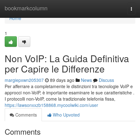
Home
bookmarkcolumn
Togg
navi
Home
1
Non VoIP: La Guida Definitiva
per Capire le Differenze
margiepxwn205307
89 days ago
News
Discuss
Per afferrare a completamente le distinzioni tra tecnologie VoIP e
approcci non-VoIP, è importante esaminare le sue caratteristiche .
I protocolli non-VoIP, come la tradizionale telefonia fissa,
https://lawsonxxzb158868.mycoolwiki.com/user
Comments
Who Upvoted
Comments