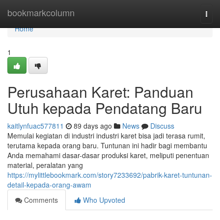
Home
bookmarkcolumn
Togg
navi
Home
1
Perusahaan Karet: Panduan
Utuh kepada Pendatang Baru
kaitlynfuac577811
89 days ago
News
Discuss
Memulai kegiatan di industri industri karet bisa jadi terasa rumit,
terutama kepada orang baru. Tuntunan ini hadir bagi membantu
Anda memahami dasar-dasar produksi karet, meliputi penentuan
material, peralatan yang
https://mylittlebookmark.com/story7233692/pabrik-karet-tuntunan-
detail-kepada-orang-awam
Comments
Who Upvoted