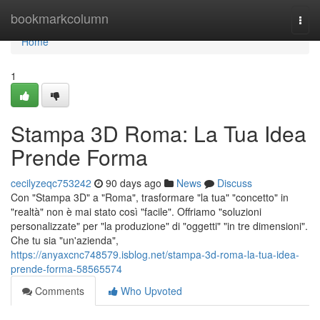
Home
bookmarkcolumn
Togg
navi
Home
1
Stampa 3D Roma: La Tua Idea
Prende Forma
cecilyzeqc753242
90 days ago
News
Discuss
Con "Stampa 3D" a "Roma", trasformare "la tua" "concetto" in
"realtà" non è mai stato così "facile". Offriamo "soluzioni
personalizzate" per "la produzione" di "oggetti" "in tre dimensioni".
Che tu sia "un'azienda",
https://anyaxcnc748579.isblog.net/stampa-3d-roma-la-tua-idea-
prende-forma-58565574
Comments
Who Upvoted