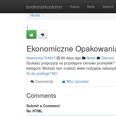
Home
bookmarkcolumn
Home
New
Submit
Home
1
Ekonomiczne Opakowania 
deweyvtqr704607
89 days ago
News
Discuss
Szukasz propozycji na przystępne cenowo przesyłek? Ta
kategorii. Możesz tam znaleźć wiele rodzajów zabezpi
5L-do-podlogi/7561
Comments
Who Upvoted
Comments
Submit a Comment
No HTML