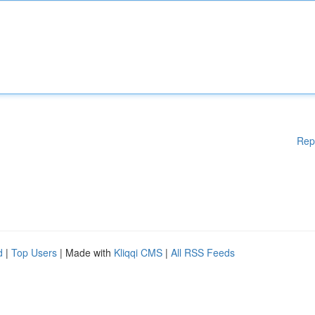
Rep
d
|
Top Users
| Made with
Kliqqi CMS
|
All RSS Feeds