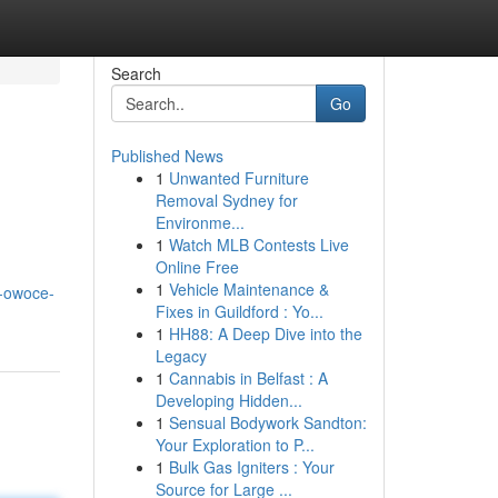
Search
Go
Published News
1
Unwanted Furniture
Removal Sydney for
Environme...
1
Watch MLB Contests Live
Online Free
1
Vehicle Maintenance &
e-owoce-
Fixes in Guildford : Yo...
1
HH88: A Deep Dive into the
Legacy
1
Cannabis in Belfast : A
Developing Hidden...
1
Sensual Bodywork Sandton:
Your Exploration to P...
1
Bulk Gas Igniters : Your
Source for Large ...