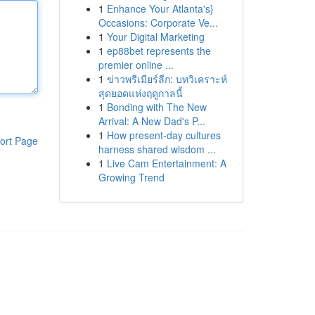
1
Enhance Your Atlanta's}
Occasions: Corporate Ve...
1
Your Digital Marketing
1
ep88bet represents the
premier online ...
1
ข่าวพรีเมียร์ลีก: บทวิเคราะห์
สุดยอดแห่งฤดูกาลนี้
1
Bonding with The New
Arrival: A New Dad's P...
1
How present-day cultures
ort Page
harness shared wisdom ...
1
Live Cam Entertainment: A
Growing Trend