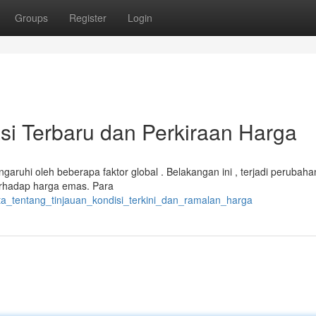
Groups
Register
Login
asi Terbaru dan Perkiraan Harga
ngaruhi oleh beberapa faktor global . Belakangan ini , terjadi perubah
terhadap harga emas. Para
ta_tentang_tinjauan_kondisi_terkini_dan_ramalan_harga