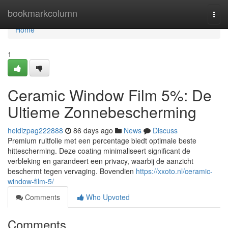
Home
bookmarkcolumn
Togg
navi
Home
1
Ceramic Window Film 5%: De
Ultieme Zonnebescherming
heidizpag222888
86 days ago
News
Discuss
Premium ruitfolie met een percentage biedt optimale beste
hittescherming. Deze coating minimaliseert significant de
verbleking en garandeert een privacy, waarbij de aanzicht
beschermt tegen vervaging. Bovendien
https://xxoto.nl/ceramic-
window-film-5/
Comments
Who Upvoted
Comments