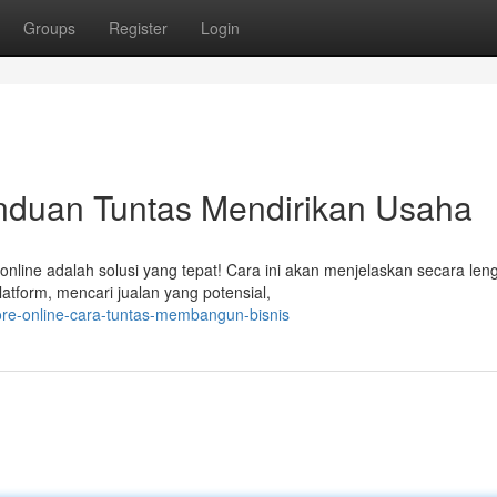
Groups
Register
Login
Panduan Tuntas Mendirikan Usaha
online adalah solusi yang tepat! Cara ini akan menjelaskan secara len
atform, mencari jualan yang potensial,
ore-online-cara-tuntas-membangun-bisnis