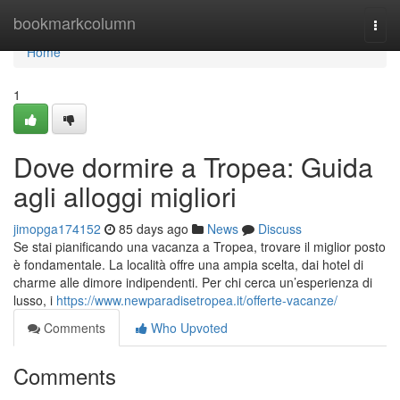
Home
bookmarkcolumn
Togg
navi
Home
1
Dove dormire a Tropea: Guida
agli alloggi migliori
jimopga174152
85 days ago
News
Discuss
Se stai pianificando una vacanza a Tropea, trovare il miglior posto
è fondamentale. La località offre una ampia scelta, dai hotel di
charme alle dimore indipendenti. Per chi cerca un’esperienza di
lusso, i
https://www.newparadisetropea.it/offerte-vacanze/
Comments
Who Upvoted
Comments