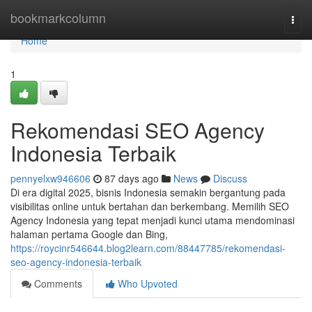
Home
bookmarkcolumn
Togg
navi
Home
1
Rekomendasi SEO Agency
Indonesia Terbaik
pennyelxw946606
87 days ago
News
Discuss
Di era digital 2025, bisnis Indonesia semakin bergantung pada
visibilitas online untuk bertahan dan berkembang. Memilih SEO
Agency Indonesia yang tepat menjadi kunci utama mendominasi
halaman pertama Google dan Bing,
https://roycinr546644.blog2learn.com/88447785/rekomendasi-
seo-agency-indonesia-terbaik
Comments
Who Upvoted