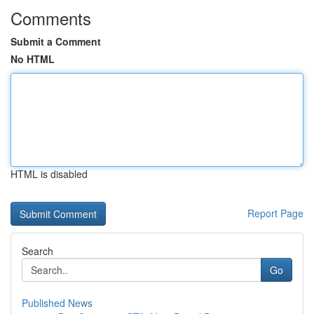
Comments
Submit a Comment
No HTML
HTML is disabled
Report Page
Search
Go
Published News