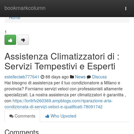
Home
bookmarkcolumn
Togg
navi
Home
1
Assistenza Climatizzatori di :
Servizi Tempestivi e Esperti
estelleciwb777641
88 days ago
News
Discuss
Hai bisogno di assistenza per il tuo condizionatore a Milano e
provincia? Forniamo servizi veloci con professionisti altamente
specializzati. La nostra assistenza per climatizzatori è garantita ,
con
https://lorilrfv260369.ampblogs.com/riparazione-aria-
condizionata-di-servizi-veloci-e-qualificati-78091742
Comments
Who Upvoted
Comments