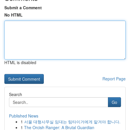
Submit a Comment
No HTML
HTML is disabled
Report Page
Search
Go
Published News
1
서울 대형사무실 임대는 팀타이거에게 맡겨야 합니다.
1
The Orcish Ranger: A Brutal Guardian