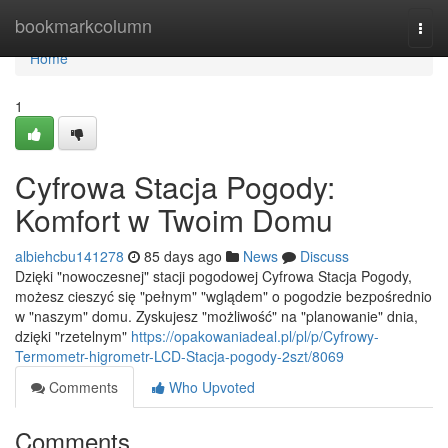
Home
bookmarkcolumn
Togg
navi
Home
1
Cyfrowa Stacja Pogody:
Komfort w Twoim Domu
albiehcbu141278
85 days ago
News
Discuss
Dzięki "nowoczesnej" stacji pogodowej Cyfrowa Stacja Pogody,
możesz cieszyć się "pełnym" "wglądem" o pogodzie bezpośrednio
w "naszym" domu. Zyskujesz "możliwość" na "planowanie" dnia,
dzięki "rzetelnym"
https://opakowaniadeal.pl/pl/p/Cyfrowy-
Termometr-higrometr-LCD-Stacja-pogody-2szt/8069
Comments
Who Upvoted
Comments