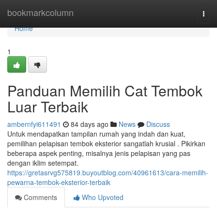
Home
bookmarkcolumn
Togg
navi
Home
1
Panduan Memilih Cat Tembok
Luar Terbaik
ambernfyi611491
84 days ago
News
Discuss
Untuk mendapatkan tampilan rumah yang indah dan kuat,
pemilihan pelapisan tembok eksterior sangatlah krusial . Pikirkan
beberapa aspek penting, misalnya jenis pelapisan yang pas
dengan iklim setempat.
https://gretasrvg575819.buyoutblog.com/40961613/cara-memilih-
pewarna-tembok-eksterior-terbaik
Comments
Who Upvoted