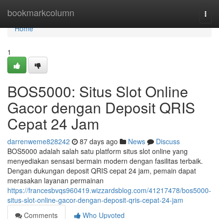
Home
bookmarkcolumn
Togg
navi
Home
1
BOS5000: Situs Slot Online
Gacor dengan Deposit QRIS
Cepat 24 Jam
darrenweme828242
87 days ago
News
Discuss
BOS5000 adalah salah satu platform situs slot online yang
menyediakan sensasi bermain modern dengan fasilitas terbaik.
Dengan dukungan deposit QRIS cepat 24 jam, pemain dapat
merasakan layanan permainan
https://francesbvqs960419.wizzardsblog.com/41217478/bos5000-
situs-slot-online-gacor-dengan-deposit-qris-cepat-24-jam
Comments
Who Upvoted