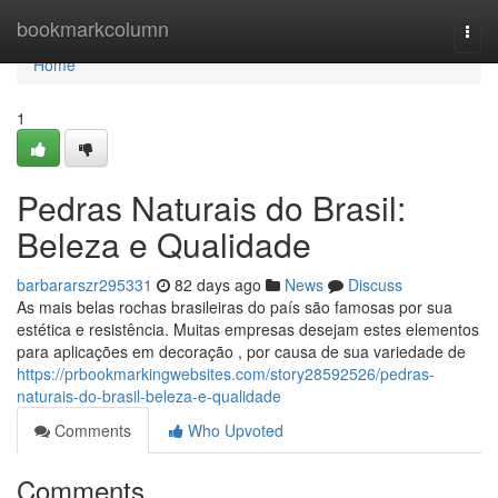
Home
bookmarkcolumn
Togg
navi
Home
1
Pedras Naturais do Brasil:
Beleza e Qualidade
barbararszr295331
82 days ago
News
Discuss
As mais belas rochas brasileiras do país são famosas por sua
estética e resistência. Muitas empresas desejam estes elementos
para aplicações em decoração , por causa de sua variedade de
https://prbookmarkingwebsites.com/story28592526/pedras-
naturais-do-brasil-beleza-e-qualidade
Comments
Who Upvoted
Comments