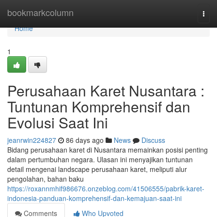
Home
bookmarkcolumn
Togg
navi
Home
1
Perusahaan Karet Nusantara :
Tuntunan Komprehensif dan
Evolusi Saat Ini
jeanrwin224827
86 days ago
News
Discuss
Bidang perusahaan karet di Nusantara memainkan posisi penting
dalam pertumbuhan negara. Ulasan ini menyajikan tuntunan
detail mengenai landscape perusahaan karet, meliputi alur
pengolahan, bahan baku
https://roxannmhif986676.onzeblog.com/41506555/pabrik-karet-
indonesia-panduan-komprehensif-dan-kemajuan-saat-ini
Comments
Who Upvoted