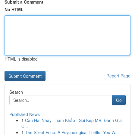
Submit a Comment
No HTML
HTML is disabled
Report Page
Search
Go
Published News
1
Cầu Hai Nháy Tham Khảo - Soi Kép MB: Đánh Giá
C...
1
The Silent Echo: A Psychological Thriller You W...