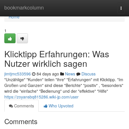
Home
bookmarkcolumn
Togg
navi
Home
1
Klicktipp Erfahrungen: Was
Nutzer wirklich sagen
jimtjmc533596
84 days ago
News
Discuss
"Unzählige" "Kunden" teilen "ihre" "Erfahrungen" mit Klicktipp. "Im
Großen und Ganzen" sind diese "Berichte" "positiv" , "besonders"
wird die "einfache" "Bedienung" und der "effektive" "Hilfe"
https://zoyansbq815286.wiki-jp.com/user
Comments
Who Upvoted
Comments