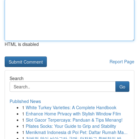
HTML is disabled
Report Page
Search
Go
Published News
1
White Turkey Varieties: A Complete Handbook
1
Enhance Home Privacy with Stylish Window Film
1
Slot Gacor Terpercaya: Panduan & Tips Menang!
1
Pilates Socks: Your Guide to Grip and Stability
1
Menikmati Indonesia di Poi Pet: Daftar Rumah Ma...
1
처방전 없이 비아그라 구매: 안전하고 합법적인 방...