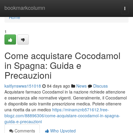
Home
bookmarkcolumn
Togg
navi
Home
1
Come acquistare Cocodamol
in Spagna: Guida e
Precauzioni
kaitlynswwa151018
84 days ago
News
Discuss
Acquistare farmaco Cocodamol in la nazione richiede attenzione
e osservanza alle normative vigenti. Generalmente, il Cocodamol
è disponibile solo tramite prescrizione medica. Potete ottenere
una ricetta da un medico
https://minamznb571612.free-
blogz.com/88896306/come-acquistare-cocodamol-in-spagna-
guida-e-precauzioni
Comments
Who Upvoted