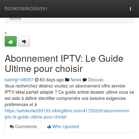
Home
bookmarkcolumn
Togg
navi
Home
1
Abonnement IPTV: Le Guide
Ultime pour choisir
kalehjjr198357
83 days ago
News
Discuss
Vous recherchez désirez vouliez un abonnement offre service
IPTV idéal parfait adapté ? Ce guide article dossier ultime vous va
est aide à définir identifier comprendre vos besoins exigences
préférences et à
https://sahilexlw355153.elbloglibre.com/41720205/abonnement-
iptv-le-guide-ultime-pour-choisir
Comments
Who Upvoted