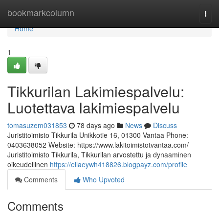
Home
bookmarkcolumn
Togg
navi
Home
1
Tikkurilan Lakimiespalvelu:
Luotettava lakimiespalvelu
tomasuzem031853
78 days ago
News
Discuss
Juristitoimisto Tikkurila Unikkotie 16, 01300 Vantaa Phone:
0403638052 Website: https://www.lakitoimistotvantaa.com/
Juristitoimisto Tikkurila, Tikkurilan arvostettu ja dynaaminen
oikeudellinen
https://ellaeywh418826.blogpayz.com/profile
Comments
Who Upvoted
Comments