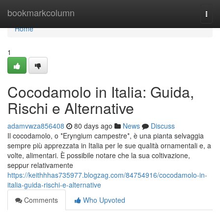
Home
bookmarkcolumn
Togg
navi
Home
1
Cocodamolo in Italia: Guida,
Rischi e Alternative
adamvwza856408
80 days ago
News
Discuss
Il cocodamolo, o *Eryngium campestre*, è una pianta selvaggia
sempre più apprezzata in Italia per le sue qualità ornamentali e, a
volte, alimentari. È possibile notare che la sua coltivazione,
seppur relativamente
https://keithhhas735977.blogzag.com/84754916/cocodamolo-in-
italia-guida-rischi-e-alternative
Comments
Who Upvoted