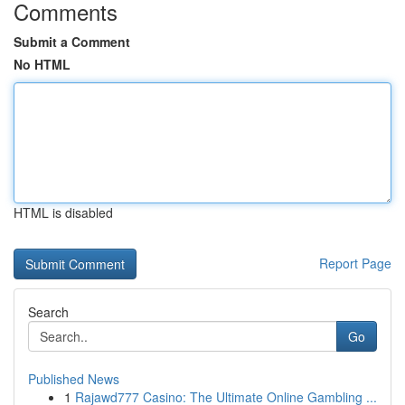
Comments
Submit a Comment
No HTML
HTML is disabled
Report Page
Search
Go
Published News
1
Rajawd777 Casino: The Ultimate Online Gambling ...