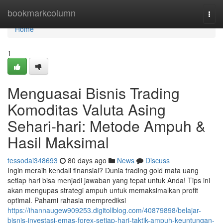
Home
bookmarkcolumn
Togg
navi
Home
1
Menguasai Bisnis Trading
Komoditas Valuta Asing
Sehari-hari: Metode Ampuh &
Hasil Maksimal
tessodai348693
80 days ago
News
Discuss
Ingin meraih kendali finansial? Dunia trading gold mata uang
setiap hari bisa menjadi jawaban yang tepat untuk Anda! Tips ini
akan mengupas strategi ampuh untuk memaksimalkan profit
optimal. Pahami rahasia memprediksi
https://ihannaugew909253.digitollblog.com/40879898/belajar-
bisnis-investasi-emas-forex-setiap-hari-taktik-ampuh-keuntungan-