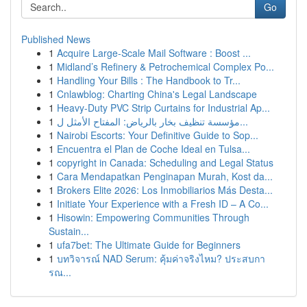
Go
Published News
1
Acquire Large-Scale Mail Software : Boost ...
1
Midland’s Refinery & Petrochemical Complex Po...
1
Handling Your Bills : The Handbook to Tr...
1
Cnlawblog: Charting China's Legal Landscape
1
Heavy-Duty PVC Strip Curtains for Industrial Ap...
1
مؤسسة تنظيف بخار بالرياض: المفتاح الأمثل ل...
1
Nairobi Escorts: Your Definitive Guide to Sop...
1
Encuentra el Plan de Coche Ideal en Tulsa...
1
copyright in Canada: Scheduling and Legal Status
1
Cara Mendapatkan Penginapan Murah, Kost da...
1
Brokers Elite 2026: Los Inmobiliarios Más Desta...
1
Initiate Your Experience with a Fresh ID – A Co...
1
Hisowin: Empowering Communities Through
Sustain...
1
ufa7bet: The Ultimate Guide for Beginners
1
บทวิจารณ์ NAD Serum: คุ้มค่าจริงไหม? ประสบกา
รณ...