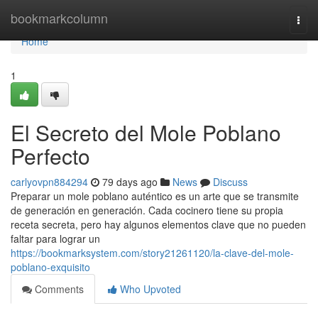
Home
bookmarkcolumn
Togg
navi
Home
1
El Secreto del Mole Poblano
Perfecto
carlyovpn884294
79 days ago
News
Discuss
Preparar un mole poblano auténtico es un arte que se transmite
de generación en generación. Cada cocinero tiene su propia
receta secreta, pero hay algunos elementos clave que no pueden
faltar para lograr un
https://bookmarksystem.com/story21261120/la-clave-del-mole-
poblano-exquisito
Comments
Who Upvoted