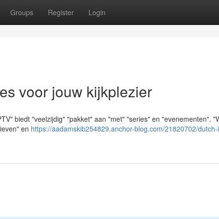
Groups
Register
Login
es voor jouw kijkplezier
PTV" biedt "veelzijdig" "pakket" aan "met" "series" en "evenementen". 
arieven" en
https://aadamskib254829.anchor-blog.com/21820702/dutch-i