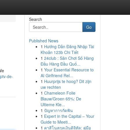
Search
Go
Published News
1
Hướng Dẫn Đăng Nhập Tài
Khoản 123b Chi Tiết
1
24club : Sân Chơi Số Hàng
Đầu Hàng Đầu Quố...
1
Your Essential Resource to
"We
AI Girlfriend Rel...
ptv-de-
1
Huurprijs te hoog? Dit zijn
uw rechten
1
Chameleon Folie
Blauw/Groen 65%: De
Ultieme Kle...
1
ปัญหาการกัดฟัน
1
Expert in the Capital – Your
Guide to Meeti...
1
คาสิโนสกุลเงินดิจิทัล: คู่มือ