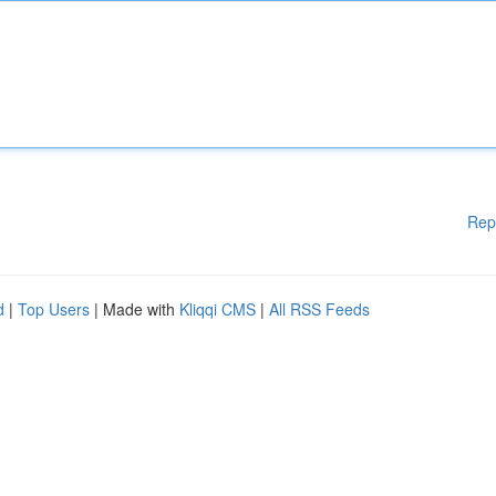
Rep
d
|
Top Users
| Made with
Kliqqi CMS
|
All RSS Feeds