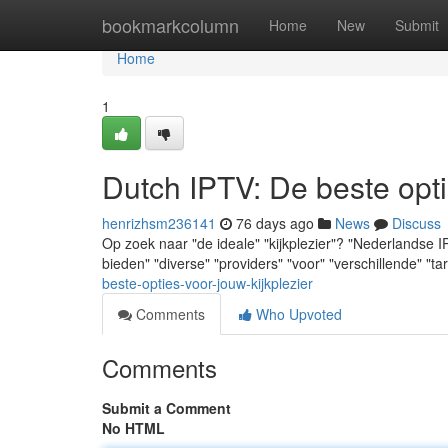
Home
bookmarkcolumn
Home
New
Submit
Home
1
Dutch IPTV: De beste opti
henrizhsm236141
76 days ago
News
Discuss
Op zoek naar "de ideale" "kijkplezier"? "Nederlandse I
bieden" "diverse" "providers" "voor" "verschillende" "t
beste-opties-voor-jouw-kijkplezier
Comments
Who Upvoted
Comments
Submit a Comment
No HTML