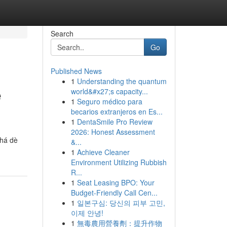
Search
Go
Published News
1
Understanding the quantum
ể
world&#x27;s capacity...
1
Seguro médico para
becarios extranjeros en Es...
1
DentaSmile Pro Review
2026: Honest Assessment
khá dè
&...
1
Achieve Cleaner
Environment Utilizing Rubbish
R...
1
Seat Leasing BPO: Your
Budget-Friendly Call Cen...
1
일본구심: 당신의 피부 고민,
이제 안녕!
1
無毒農用營養劑：提升作物