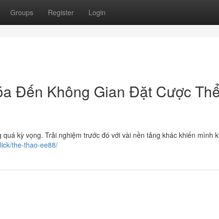
Groups
Register
Login
óa Đến Không Gian Đặt Cược Th
quá kỳ vọng. Trải nghiệm trước đó với vài nền tảng khác khiến mình 
click/the-thao-ee88/