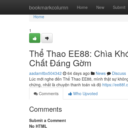
Home
bookmarkcolumn
Home
New
Submit
Home
1
Thể Thao EE88: Chìa Kh
Chất Đáng Gờm
aadamitbx504342
64 days ago
News
Discuss
Lúc mới nghe đến Thể Thao EE88, mình thật sự không 
chừng, nhất là chuyện thanh toán và độ
https://ee88f.
Comments
Who Upvoted
Comments
Submit a Comment
No HTML