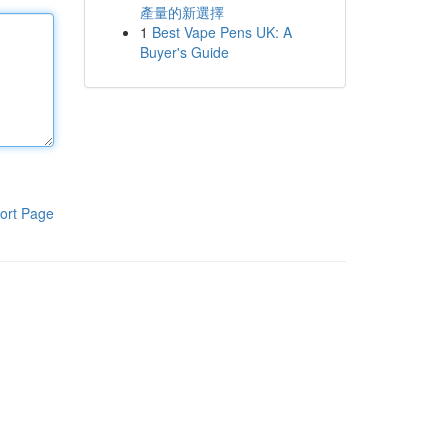
產量的新選擇
1
Best Vape Pens UK: A
Buyer's Guide
ort Page