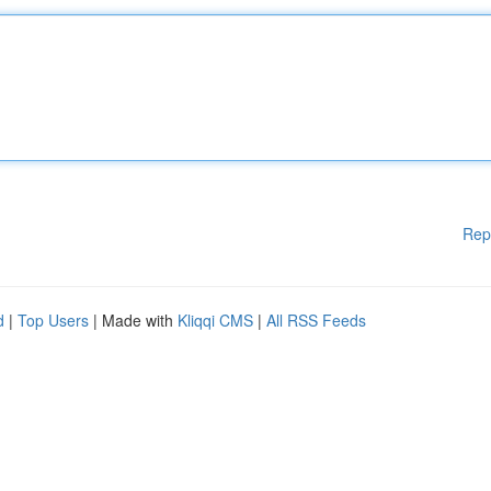
Rep
d
|
Top Users
| Made with
Kliqqi CMS
|
All RSS Feeds