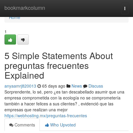
Home
bookmarkcolumn
Togg
navi
Home
1
5 Simple Statements About
preguntas frecuentes
Explained
anyaamrj820013
65 days ago
News
Discuss
Sorprendente, lo sé, pero ¿es tan descabellado asumir que una
empresa comprometida con la ecología no se comprometería
también a hacer felices a sus clientes? , evidenció que las
empresas que realizan una mejor
https://webhosting.mx/preguntas-frecuentes
Comments
Who Upvoted