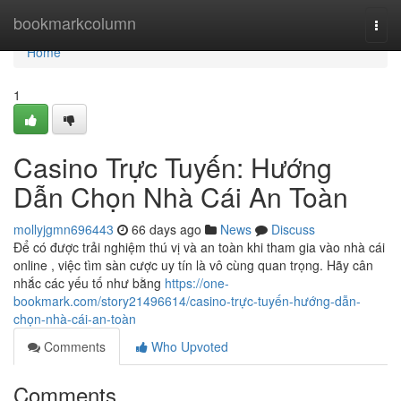
Home
bookmarkcolumn
Togg
navi
Home
1
Casino Trực Tuyến: Hướng
Dẫn Chọn Nhà Cái An Toàn
mollyjgmn696443
66 days ago
News
Discuss
Để có được trải nghiệm thú vị và an toàn khi tham gia vào nhà cái
online , việc tìm sàn cược uy tín là vô cùng quan trọng. Hãy cân
nhắc các yếu tố như bằng
https://one-
bookmark.com/story21496614/casino-trực-tuyến-hướng-dẫn-
chọn-nhà-cái-an-toàn
Comments
Who Upvoted
Comments