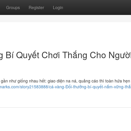
Groups
Register
Login
 Bí Quyết Chơi Thắng Cho Ngườ
 gần như giống nhau hết: giao diện na ná, quảng cáo thì toàn hứa hẹn
okmarks.com/story21583888/cá-vàng-Đổi-thưởng-bí-quyết-nắm-vững-thắ