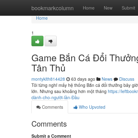
Home
bookmarkcolumn
Home
New
Submit
Home
1
Game Bắn Cá Đổi Thưởng
Tân Thủ
montyklth814428
63 days ago
News
Discuss
Tôi từng nghĩ mấy hệ thống Bắn cá đổi thưởng bây giờ
lớn. Nhưng sau khoảng hơn một tháng
https://leftbo
dành-cho-người-lần-Đầu
Comments
Who Upvoted
Comments
Submit a Comment