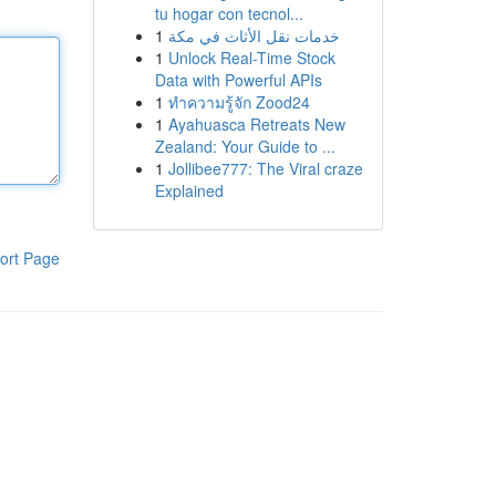
tu hogar con tecnol...
1
خدمات نقل الأثاث في مكة
1
Unlock Real-Time Stock
Data with Powerful APIs
1
ทำความรู้จัก Zood24
1
Ayahuasca Retreats New
Zealand: Your Guide to ...
1
Jollibee777: The Viral craze
Explained
ort Page