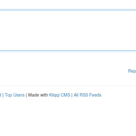
Rep
d
|
Top Users
| Made with
Kliqqi CMS
|
All RSS Feeds