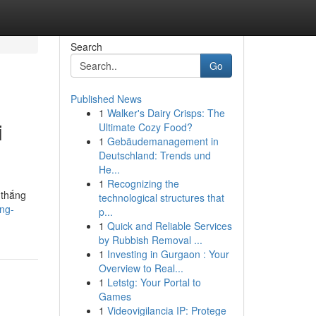
Search
Go
Published News
1
Walker's Dairy Crisps: The
i
Ultimate Cozy Food?
1
Gebäudemanagement in
Deutschland: Trends und
He...
1
Recognizing the
 thắng
technological structures that
ng-
p...
1
Quick and Reliable Services
by Rubbish Removal ...
1
Investing in Gurgaon : Your
Overview to Real...
1
Letstg: Your Portal to
Games
1
Videovigilancia IP: Protege