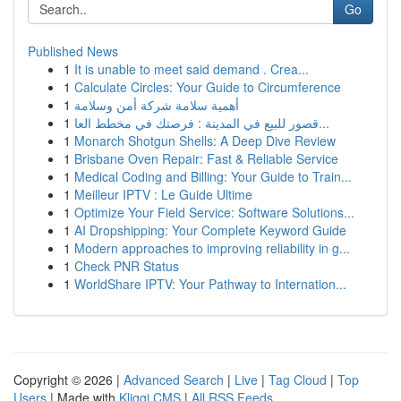
Go
Published News
1
It is unable to meet said demand . Crea...
1
Calculate Circles: Your Guide to Circumference
1
أهمية سلامة شركة أمن وسلامة
1
قصور للبيع في المدينة : فرصتك في مخطط العا...
1
Monarch Shotgun Shells: A Deep Dive Review
1
Brisbane Oven Repair: Fast & Reliable Service
1
Medical Coding and Billing: Your Guide to Train...
1
Meilleur IPTV : Le Guide Ultime
1
Optimize Your Field Service: Software Solutions...
1
AI Dropshipping: Your Complete Keyword Guide
1
Modern approaches to improving reliability in g...
1
Check PNR Status
1
WorldShare IPTV: Your Pathway to Internation...
Copyright © 2026 |
Advanced Search
|
Live
|
Tag Cloud
|
Top
Users
| Made with
Kliqqi CMS
|
All RSS Feeds