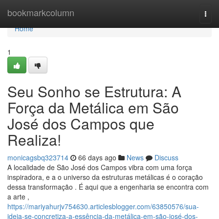
Home
bookmarkcolumn
Togg
navi
Home
1
Seu Sonho se Estrutura: A
Força da Metálica em São
José dos Campos que
Realiza!
monicagsbq323714
66 days ago
News
Discuss
A localidade de São José dos Campos vibra com uma força
inspiradora, e a o universo da estruturas metálicas é o coração
dessa transformação . É aqui que a engenharia se encontra com
a arte ,
https://mariyahurjv754630.articlesblogger.com/63850576/sua-
ideia-se-concretiza-a-essência-da-metálica-em-são-josé-dos-