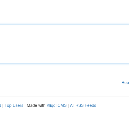
Rep
d
|
Top Users
| Made with
Kliqqi CMS
|
All RSS Feeds