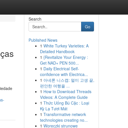
Search
Go
Published News
1
White Turkey Varieties: A
eças
Detailed Handbook
1
{Revitalize Your Energy :
Get NAD+ PEN 500...
1
Daily Electrical Self-
confidence with Electrica...
1
아네론 니스캡: 멀미 고생 끝,
편안한 여행을 ...
riedade
1
How to Download Threads
Videos: A Complete Guide
as-
1
Thức Uống Bú Cặc : Loại
Kỳ Lạ Tươi Mát
1
Transformative network
technologies creating no...
1
Woreczki strunowe