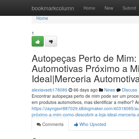
Home
bookmarkcolumn
Home
New
Submit
Home
1
Autopeças Perto de Mim:
Automotivas Próximo a M
Ideal|Merceria Automotiv
alexiavseb178089
66 days ago
News
Discuss
Encontrar autopeças perto de mim pode ser um process
em produtos automotivos, mas identificar a melhor? An
https://zayngsvr887029.idblogmaker.com/40318085/au
próximo-a-mim-como-descobrir-a-loja-ideal-merceria-
Comments
Who Upvoted