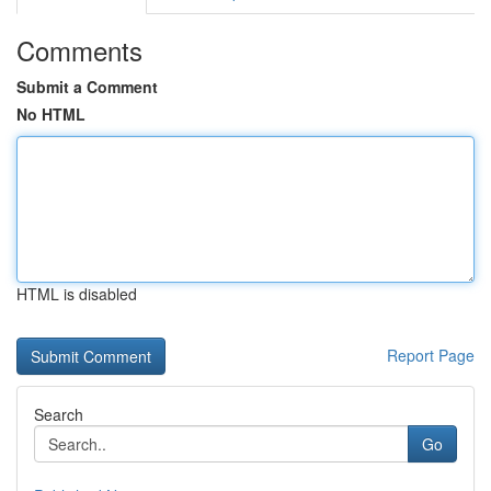
Comments
Submit a Comment
No HTML
HTML is disabled
Report Page
Search
Go