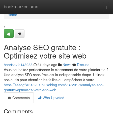
Home
bookmarkcolumn
Togg
navi
Home
1
Analyse SEO gratuite :
Optimisez votre site web
haarisovfe143988
61 days ago
News
Discuss
Vous souhaitez perfectionner le classement de votre plateforme ?
Une analyse SEO sans frais est la indispensable étape. Utilisez
nos outils pour identifier les failles qui empêchent à votre
https://saadgfxr818201.bluxeblog.com/73720176/analyse-seo-
gratuite-optimisez-votre-site-web
Comments
Who Upvoted
Comments