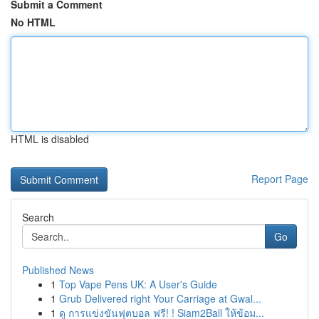
Submit a Comment
No HTML
HTML is disabled
Report Page
Search
Go
Published News
1
Top Vape Pens UK: A User's Guide
1
Grub Delivered right Your Carriage at Gwal...
1
ดู การแข่งขันฟุตบอล ฟรี! ! Siam2Ball ให้ข้อม...