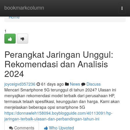
Home
bookmarkcolumn
Togg
navi
Home
1
Perangkat Jaringan Unggul:
Rekomendasi dan Analisis
2024
joyceigvd357236
61 days ago
News
Discuss
Mencari Smartphone 5G terunggul di tahun 2024? Ulasan ini
menyajikan rekomendasi model terbaik dari perusahaan HP,
termasuk telaah spesifikasi, keunggulan dan harga. Kami akan
menjelaskan beberapa opsi smartphone 5G
https://donnawleh158094.boyblogguide.com/40113091/hp-
jaringan-terbaik-ulasan-dan-perbandingan-tahun-ini
Comments
Who Upvoted