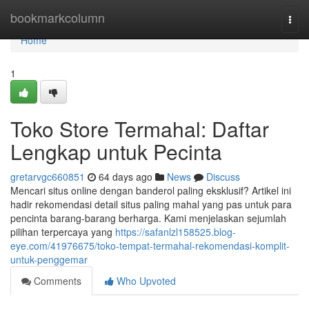
Home
bookmarkcolumn
Togg
navi
Home
1
Toko Store Termahal: Daftar
Lengkap untuk Pecinta
gretarvgc660851
64 days ago
News
Discuss
Mencari situs online dengan banderol paling eksklusif? Artikel ini
hadir rekomendasi detail situs paling mahal yang pas untuk para
pencinta barang-barang berharga. Kami menjelaskan sejumlah
pilihan terpercaya yang
https://safanlzl158525.blog-
eye.com/41976675/toko-tempat-termahal-rekomendasi-komplit-
untuk-penggemar
Comments
Who Upvoted