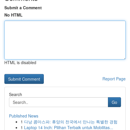
Submit a Comment
No HTML
HTML is disabled
Report Page
Search
Go
Published News
1
다낭 콤마스파: 휴양의 천국에서 만나는 특별한 경험
1
Laptop 14 Inch: Pilihan Terbaik untuk Mobilitas...