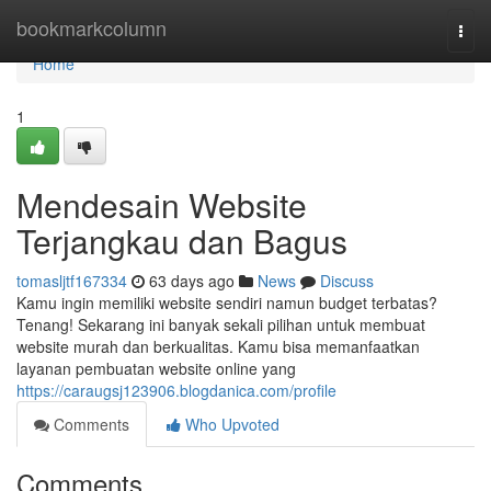
Home
bookmarkcolumn
Togg
navi
Home
1
Mendesain Website
Terjangkau dan Bagus
tomasljtf167334
63 days ago
News
Discuss
Kamu ingin memiliki website sendiri namun budget terbatas?
Tenang! Sekarang ini banyak sekali pilihan untuk membuat
website murah dan berkualitas. Kamu bisa memanfaatkan
layanan pembuatan website online yang
https://caraugsj123906.blogdanica.com/profile
Comments
Who Upvoted
Comments