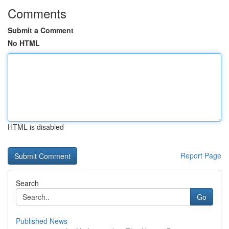
Comments
Submit a Comment
No HTML
HTML is disabled
Report Page
Search
Go
Published News