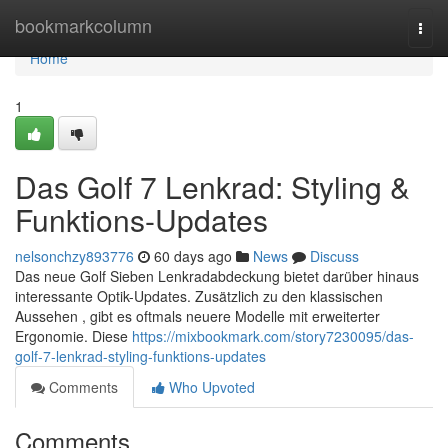
Home
bookmarkcolumn
Togg
navi
Home
1
Das Golf 7 Lenkrad: Styling &
Funktions-Updates
nelsonchzy893776
60 days ago
News
Discuss
Das neue Golf Sieben Lenkradabdeckung bietet darüber hinaus
interessante Optik-Updates. Zusätzlich zu den klassischen
Aussehen , gibt es oftmals neuere Modelle mit erweiterter
Ergonomie. Diese
https://mixbookmark.com/story7230095/das-
golf-7-lenkrad-styling-funktions-updates
Comments
Who Upvoted
Comments