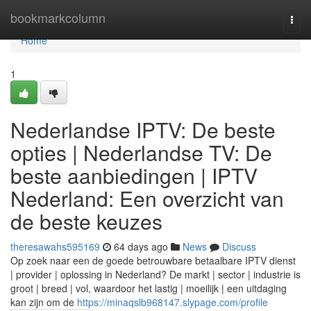
Home
bookmarkcolumn
Togg
navi
Home
1
Nederlandse IPTV: De beste
opties | Nederlandse TV: De
beste aanbiedingen | IPTV
Nederland: Een overzicht van
de beste keuzes
theresawahs595169
64 days ago
News
Discuss
Op zoek naar een de goede betrouwbare betaalbare IPTV dienst
| provider | oplossing in Nederland? De markt | sector | industrie is
groot | breed | vol, waardoor het lastig | moeilijk | een uitdaging
kan zijn om de
https://minaqslb968147.slypage.com/profile