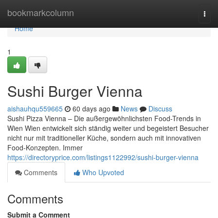
Home
bookmarkcolumn
Togg
navi
Home
1
Sushi Burger Vienna
aishauhqu559665
60 days ago
News
Discuss
Sushi Pizza Vienna – Die außergewöhnlichsten Food-Trends in
Wien Wien entwickelt sich ständig weiter und begeistert Besucher
nicht nur mit traditioneller Küche, sondern auch mit innovativen
Food-Konzepten. Immer
https://directoryprice.com/listings1122992/sushi-burger-vienna
Comments
Who Upvoted
Comments
Submit a Comment