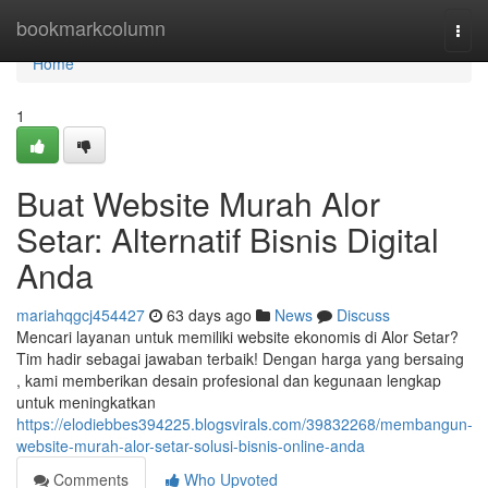
Home
bookmarkcolumn
Togg
navi
Home
1
Buat Website Murah Alor
Setar: Alternatif Bisnis Digital
Anda
mariahqgcj454427
63 days ago
News
Discuss
Mencari layanan untuk memiliki website ekonomis di Alor Setar?
Tim hadir sebagai jawaban terbaik! Dengan harga yang bersaing
, kami memberikan desain profesional dan kegunaan lengkap
untuk meningkatkan
https://elodiebbes394225.blogsvirals.com/39832268/membangun-
website-murah-alor-setar-solusi-bisnis-online-anda
Comments
Who Upvoted