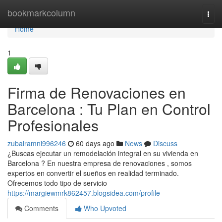
Home
bookmarkcolumn
Togg
navi
Home
1
Firma de Renovaciones en
Barcelona : Tu Plan en Control
Profesionales
zubairamni996246
60 days ago
News
Discuss
¿Buscas ejecutar un remodelación integral en su vivienda en
Barcelona ? En nuestra empresa de renovaciones , somos
expertos en convertir el sueños en realidad terminado.
Ofrecemos todo tipo de servicio
https://margiewmrk862457.blogsidea.com/profile
Comments
Who Upvoted