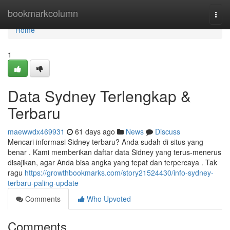
Home
bookmarkcolumn
Togg
navi
Home
1
Data Sydney Terlengkap &
Terbaru
maewwdx469931
61 days ago
News
Discuss
Mencari informasi Sidney terbaru? Anda sudah di situs yang
benar . Kami memberikan daftar data Sidney yang terus-menerus
disajikan, agar Anda bisa angka yang tepat dan terpercaya . Tak
ragu
https://growthbookmarks.com/story21524430/info-sydney-
terbaru-paling-update
Comments
Who Upvoted
Comments