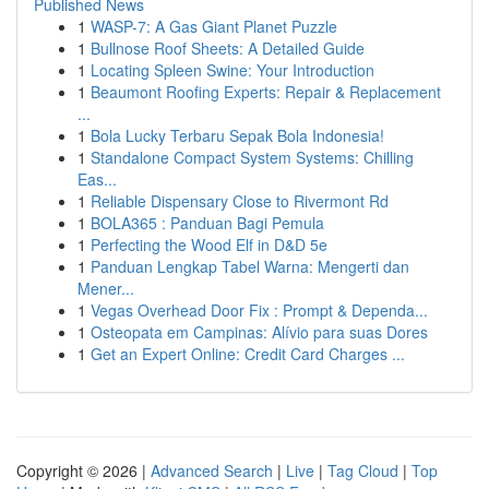
Published News
1
WASP-7: A Gas Giant Planet Puzzle
1
Bullnose Roof Sheets: A Detailed Guide
1
Locating Spleen Swine: Your Introduction
1
Beaumont Roofing Experts: Repair & Replacement
...
1
Bola Lucky Terbaru Sepak Bola Indonesia!
1
Standalone Compact System Systems: Chilling
Eas...
1
Reliable Dispensary Close to Rivermont Rd
1
BOLA365 : Panduan Bagi Pemula
1
Perfecting the Wood Elf in D&D 5e
1
Panduan Lengkap Tabel Warna: Mengerti dan
Mener...
1
Vegas Overhead Door Fix : Prompt & Dependa...
1
Osteopata em Campinas: Alívio para suas Dores
1
Get an Expert Online: Credit Card Charges ...
Copyright © 2026 |
Advanced Search
|
Live
|
Tag Cloud
|
Top