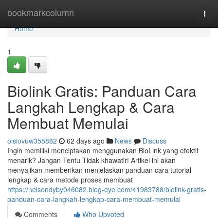
Home
bookmarkcolumn
Togg
navi
Home
1
Biolink Gratis: Panduan Cara
Langkah Lengkap & Cara
Membuat Memulai
oisiovuw355882
62 days ago
News
Discuss
Ingin memiliki menciptakan menggunakan BioLink yang efektif
menarik? Jangan Tentu Tidak khawatir! Artikel ini akan
menyajikan memberikan menjelaskan panduan cara tutorial
lengkap & cara metode proses membuat
https://nelsondyby046082.blog-eye.com/41983788/biolink-gratis-
panduan-cara-langkah-lengkap-cara-membuat-memulai
Comments
Who Upvoted